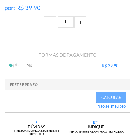
por: R$
39,90
-
+
FORMAS DE PAGAMENTO
R$ 39,90
PIX
1x sem juros de R$ 39,90
.
.
.
.
.
.
.
.
.
.
.
FRETE E PRAZO
CALCULAR
Não sei meu cep
DÚVIDAS
INDIQUE
TIRE SUAS DÚVIDAS SOBRE ESTE
INDIQUE ESTE PRODUTO A UM AMIGO
PRODUTO