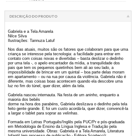
DESCRIÇÃO DO PRODUTO
Gabriela e a Tela Amarela
Nilce Silva
Ilustrações: Tannuza Latuf
Nos dias atuais, muitos são os fatores que colaboram para que uma
criança se interesse pela tecnologia: a facilidade para entrar em
contato com coisas novas e divertidas – basta deslizar o dedinho
por uma tela -, o apelo encantador da mídia, a tranquilidade dos
pais que tem os pequenos quietinhos bem ali ao seu lado, a
impossibilidade de brincar em um quintal – boa parte delas moram
em apartamento – ou na rua por causa da violência. Gabriela não é
diferente, mas coisas boas acontecem quando ela descobre uma
luz no fim do túnel, quer dizer, além da tela.
Gabriela nasceu internauta. Na festa de um aninho, enquanto a
maioria dos bebês
dorme na hora dos parabéns, Gabriela deslizava o dedinho pela tela
feito gente grande. E foi um custo acordá-la, quer dizer, convencê-la
a largar o tablet para soprar as velinhas.
Formada em Letras Português/Inglês pela PUC/Pr e pós-graduada
em Metodologia de Ensino da Língua Inglesa e Tradução pela
mesma universidade. Obras: Gabriela e a Tela Amarela, Literatura
Infantil (em processo de publicação - Editora Scortecci);