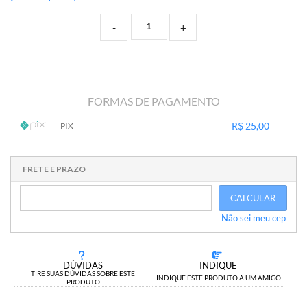
-
+
FORMAS DE PAGAMENTO
R$ 25,00
PIX
1x sem juros de R$ 25,00
.
.
.
.
.
.
.
.
.
.
.
FRETE E PRAZO
CALCULAR
Não sei meu cep
DÚVIDAS
INDIQUE
TIRE SUAS DÚVIDAS SOBRE ESTE
INDIQUE ESTE PRODUTO A UM AMIGO
PRODUTO