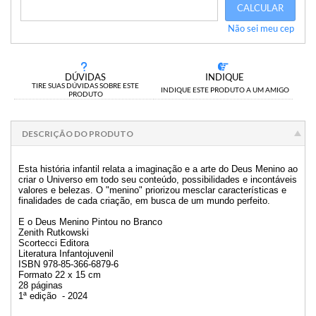
CALCULAR
Não sei meu cep
DÚVIDAS
INDIQUE
TIRE SUAS DÚVIDAS SOBRE ESTE
INDIQUE ESTE PRODUTO A UM AMIGO
PRODUTO
DESCRIÇÃO DO PRODUTO
Esta história infantil relata a imaginação e a arte do Deus Menino ao
criar o Universo em todo seu conteúdo, possibilidades e incontáveis
valores e belezas. O "menino" priorizou mesclar características e
finalidades de cada criação, em busca de um mundo perfeito.
E o Deus Menino Pintou no Branco
Zenith Rutkowski
Scortecci Editora
Literatura Infantojuvenil
ISBN 978-85-366-6879-6
Formato 22 x 15 cm
28 páginas
1ª edição - 2024