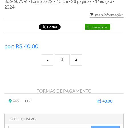
366-6879-6 - Formato 22 x 15 cm - 28 páginas - 1ª edição -
2024
mais informações
Compartilhar
por: R$
40,00
-
+
FORMAS DE PAGAMENTO
R$ 40,00
PIX
1x sem juros de R$ 40,00
.
.
.
.
.
.
.
.
.
.
.
FRETE E PRAZO