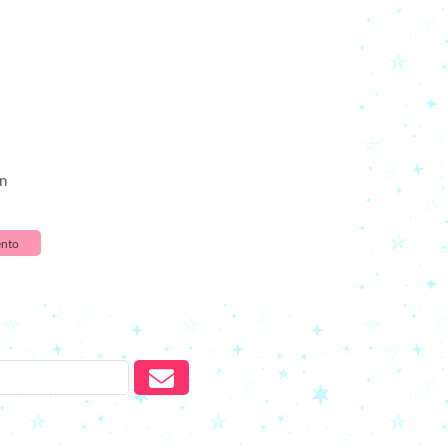
MENOR PREÇO
MAIOR PREÇO
A - Z
n
nto