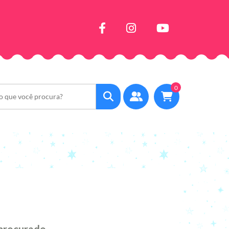
0
 procurado