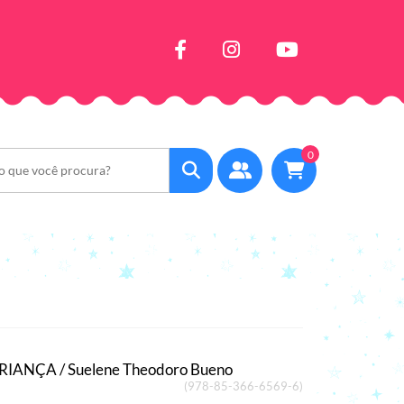
0
IANÇA / Suelene Theodoro Bueno
(978-85-366-6569-6)