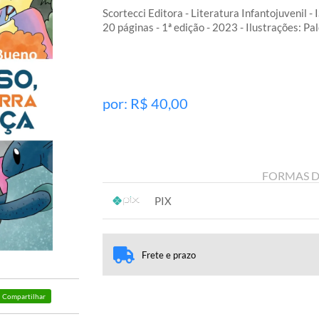
Scortecci Editora - Literatura Infantojuvenil
20 páginas - 1ª edição - 2023 - Ilustrações: P
por: R$
40,00
FORMAS 
PIX
1x sem juros de R$ 40,00
.
.
.
.
.
.
Frete e prazo
Compartilhar