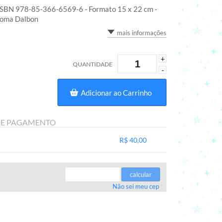
 - ISBN 978-85-366-6569-6 - Formato 15 x 22 cm -
aloma Dalbon
mais informações
+
QUANTIDADE
-
Adicionar ao Carrinho
DE PAGAMENTO
R$ 40,00
.
.
.
.
.
calcular
Não sei meu cep