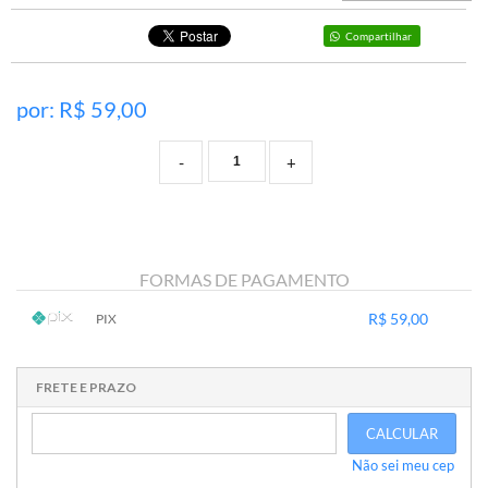
Compartilhar
por: R$
59,00
-
+
FORMAS DE PAGAMENTO
R$ 59,00
PIX
1x sem juros de R$ 59,00
.
.
.
.
.
.
.
.
.
.
.
FRETE E PRAZO
CALCULAR
Não sei meu cep