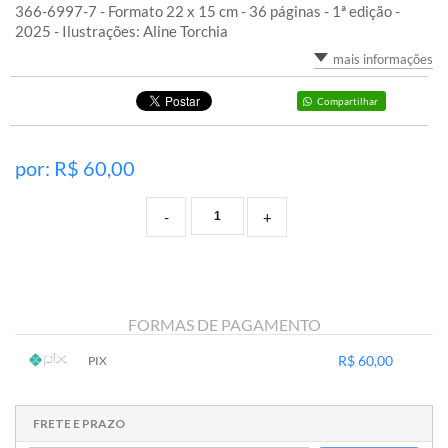
366-6997-7 - Formato 22 x 15 cm - 36 páginas - 1ª edição -
2025 - Ilustrações: Aline Torchia
mais informações
Compartilhar
por: R$
60,00
-
+
FORMAS DE PAGAMENTO
R$ 60,00
PIX
1x sem juros de R$ 60,00
.
.
.
.
.
.
.
.
.
.
.
FRETE E PRAZO