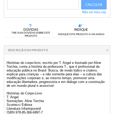
CALCULAR
Não sei meu cep
DÚVIDAS
INDIQUE
TIRE SUAS DÚVIDAS SOBRE ESTE
INDIQUE ESTE PRODUTO A UM AMIGO
PRODUTO
DESCRIÇÃO DO PRODUTO
Histórias do corpo-livro, escrito por T. Angel e ilustrado por Aline
Torchia, conta a história da professora T., que é profissional da
educação pública no Brasil. Busca, de modo lúdico e criativo,
explicar para crianças – e não somente para elas – a cultura das
modificações corporais e, ao mesmo tempo, promover uma
educação libertadora, progressista e em diálogo com a construção
de um mundo plural e acessível.
Histórias do Corpo-Livro
T. Angel
Ilustrações: Aline Torchia
Scortecci Editora
Literatura Infantojuvenil
ISBN 978-85-366-6997-7