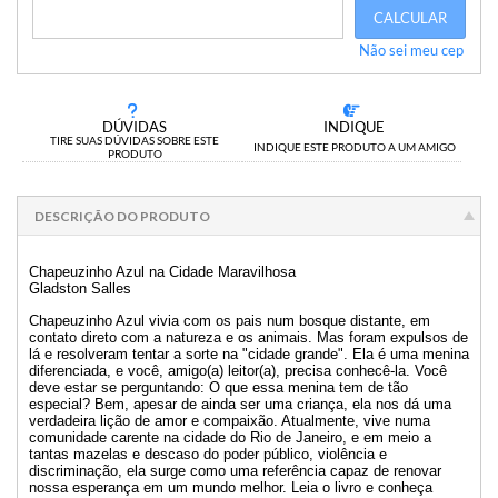
CALCULAR
Não sei meu cep
DÚVIDAS
INDIQUE
TIRE SUAS DÚVIDAS SOBRE ESTE
INDIQUE ESTE PRODUTO A UM AMIGO
PRODUTO
DESCRIÇÃO DO PRODUTO
Chapeuzinho Azul na Cidade Maravilhosa
Gladston Salles
Chapeuzinho Azul vivia com os pais num bosque distante, em
contato direto com a natureza e os animais. Mas foram expulsos de
lá e resolveram tentar a sorte na "cidade grande". Ela é uma menina
diferenciada, e você, amigo(a) leitor(a), precisa conhecê-la. Você
deve estar se perguntando: O que essa menina tem de tão
especial? Bem, apesar de ainda ser uma criança, ela nos dá uma
verdadeira lição de amor e compaixão. Atualmente, vive numa
comunidade carente na cidade do Rio de Janeiro, e em meio a
tantas mazelas e descaso do poder público, violência e
discriminação, ela surge como uma referência capaz de renovar
nossa esperança em um mundo melhor. Leia o livro e conheça