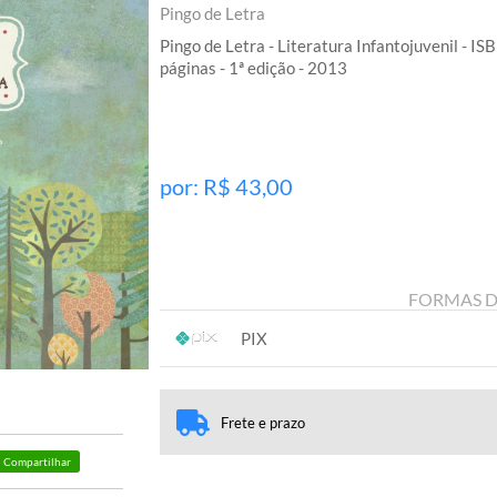
Pingo de Letra
Pingo de Letra - Literatura Infantojuvenil - 
páginas - 1ª edição - 2013
por: R$
43,00
FORMAS 
PIX
1x sem juros de R$ 43,00
.
.
.
.
.
.
Frete e prazo
Compartilhar