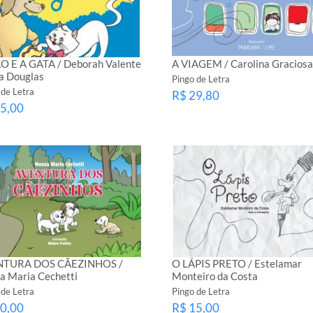
O E A GATA / Deborah Valente
A VIAGEM / Carolina Graciosa
a Douglas
Pingo de Letra
 de Letra
R$ 29,80
5,00
NTURA DOS CÃEZINHOS /
O LÁPIS PRETO / Estelamar
a Maria Cechetti
Monteiro da Costa
 de Letra
Pingo de Letra
0,00
R$ 15,00