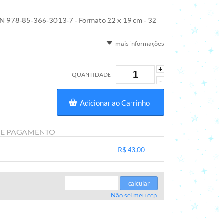
ISBN 978-85-366-3013-7 - Formato 22 x 19 cm - 32
mais informações
+
QUANTIDADE
-
Adicionar ao Carrinho
DE PAGAMENTO
R$ 43,00
.
.
.
.
.
calcular
Não sei meu cep